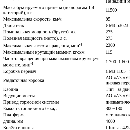
На задний м
Масса буксируемого прицепа (по дорогам 1-4
11500
категорий), кг
Максимальная скорость, км/ч
85
Двигатель
ЯМЗ-53623-
Номинальная мощность (брутто), л.с.
275
Полезная мощность (нетто), л.с.
273
-1
2300
Максимальная частота вращения, мин
Максимальный крутящий момент, кгсхм
115
Частота вращения при максимальном крутящем
1 300..1 600
-1
моменте, мин
Коробка передач
ЯМЗ-1105 - 
АО «A3 «УРА
Раздаточная коробка
низшая пере
Кабина
Тип - за дв
Ведущие мосты
АО «A3 «УР
Привод тормозной системы
пневматиче
Ёмкость топливного бака, л
300+180
Платформа
металлическ
длина, мм
4600
Колёса и шины
Шины - 425/