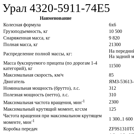
Урал 4320-5911-74Е5
Наименование
Колесная формула
6x6
Грузоподъемность, кг
10 500
Снаряженная масса, кг
9 820
Полная масса, кг
21300
На передний
Распределение полной массы, кг:
На задний м
Масса буксируемого прицепа (по дорогам 1-4
11500
категорий), кг
Максимальная скорость, км/ч
85
Двигатель
ЯМЗ-53613-
Номинальная мощность (брутто), л.с.
312
Полезная мощность (нетто), л.с.
310
-1
2300
Максимальная частота вращения, мин
Максимальный крутящий момент, кгсхм
125
Частота вращения при максимальном крутящем
1 300..1 600
-1
моменте, мин
Коробка передач
ZF9S1310TO 