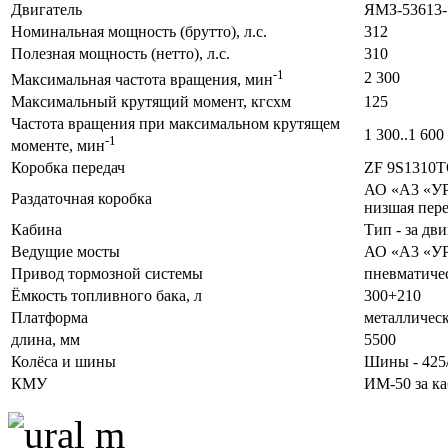
Двигатель
ЯМЗ-53613-
Номинальная мощность (брутто), л.с.
312
Полезная мощность (нетто), л.с.
310
-1
2 300
Максимальная частота вращения, мин
Максимальный крутящий момент, кгсхм
125
Частота вращения при максимальном крутящем
1 300..1 600
-1
моменте, мин
Коробка передач
ZF 9S1310TO
АО «A3 «УРА
Раздаточная коробка
низшая пере
Кабина
Тип - за дв
Ведущие мосты
АО «A3 «УР
Привод тормозной системы
пневматиче
Ёмкость топливного бака, л
300+210
Платформа
металличес
длина, мм
5500
Колёса и шины
Шины - 425/
КМУ
ИМ-50 за к