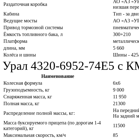
АО «A3 «УРА
Раздаточная коробка
низшая пере
Кабина
Тип - за дв
Ведущие мосты
АО «A3 «УР
Привод тормозной системы
пневматиче
Ёмкость топливного бака, л
300+210
Платформа
металлическ
длина, мм
5 660
Колёса и шины
Шины - 425/
Урал 4320-6952-74Е5 с 
Наименование
Колесная формула
6x6
Грузоподъемность, кг
9 000
Снаряженная масса, кг
11 950
Полная масса, кг
21300
На передний
Распределение полной массы, кг:
На задний м
Масса буксируемого прицепа (по дорогам 1-4
11500
категорий), кг
Максимальная скорость, км/ч
85